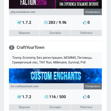
Копировать
1.7.2
283 / 9.9k
0
CraftYourTown
2
Towny, Economy, Без регистрации, MCMMO, Питомцы,
Сумеречный лес, TNT Run, Millenaire, Survival, PvE
Копировать
1.7.2
116 / 500
0