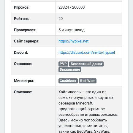
Игроков:
28324 / 200000
Рейтинг:
20
Проверялся:
5 минут назад
Сайт сервера:
https://hypixel.net
Discord:
https://discord.com/invite/hypixel
Основное:
PVP
Бесплатный донат
Выживание
Мини игры:
Скайблок
Bed Wars
Описание:
Хайпиксель — это один из
самых популярных и крупных
серверов Minecraft,
предлагающий огромное
разнообразие игровых режимов.
Здесь можно попробовать
увлекательные мини-игры,
такие как BedWars, SkyWars,