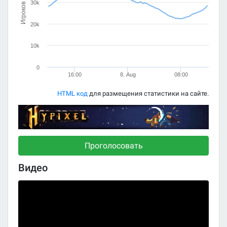
30k
Игроков
20k
10k
0
16:00
8. Aug
08:00
HTML код
для размещения статистики на сайте.
Проголосовать
Видео