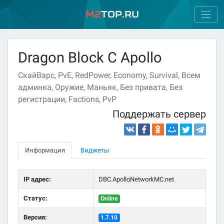
M2
Top.ru
Dragon Block C Apollo
СкайВарс, PvE, RedPower, Economy, Survival, Всем
админка, Оружие, Маньяк, Без привата, Без
регистрации, Factions, PvP
Поддержать сервер
Информация
Виджеты
IP адрес:
DBC.ApolloNetworkMC.net
Статус:
Online
Версия:
1.7.10