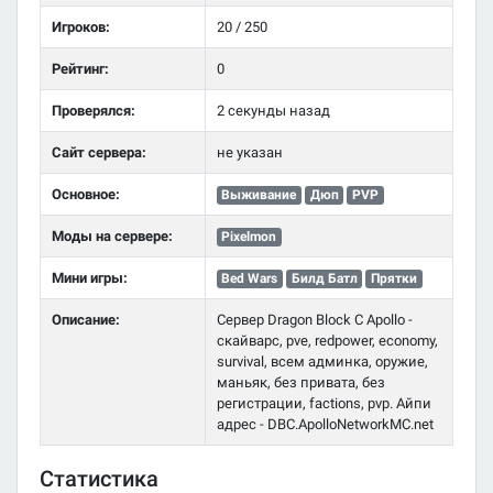
Игроков:
20 / 250
Рейтинг:
0
Проверялся:
2 секунды назад
Сайт сервера:
не указан
Основное:
Выживание
Дюп
PVP
Моды на сервере:
Pixelmon
Мини игры:
Bed Wars
Билд Батл
Прятки
Описание:
Сервер Dragon Block C Apollo -
скайварс, pve, redpower, economy,
survival, всем админка, оружие,
маньяк, без привата, без
регистрации, factions, pvp. Айпи
адрес - DBC.ApolloNetworkMC.net
Статистика