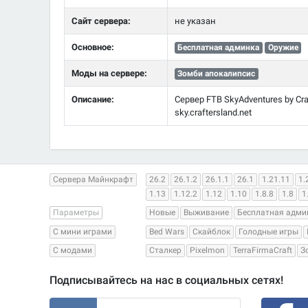
Сайт сервера:
не указан
Основное:
Бесплатная админка
Оружие
Моды на сервере:
Зомби апокалипсис
Описание:
Сервер FTB SkyAdventures by Craft
sky.craftersland.net
Сервера Майнкрафт
26.2
26.1.2
26.1.1
26.1
1.21.11
1.
1.13
1.12.2
1.12
1.10
1.8.8
1.8
1
Параметры
Новые
Выживание
Бесплатная адми
С мини играми
Bed Wars
Скайблок
Голодные игры
С модами
Сталкер
Pixelmon
TerraFirmaCraft
З
Подписывайтесь на нас в социальных сетях!