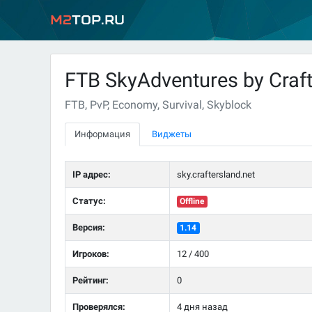
M2
Top.ru
FTB SkyAdventures by Craf
FTB, PvP, Economy, Survival, Skyblock
Информация
Виджеты
IP адрес:
sky.craftersland.net
Статус:
Offline
Версия:
1.14
Игроков:
12 / 400
Рейтинг:
0
Проверялся:
4 дня назад