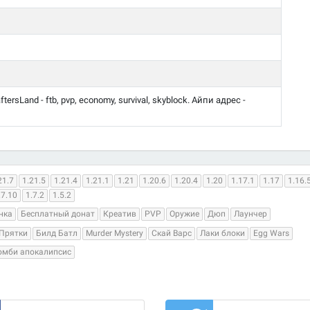
ersLand - ftb, pvp, economy, survival, skyblock. Айпи адрес -
21.7
1.21.5
1.21.4
1.21.1
1.21
1.20.6
1.20.4
1.20
1.17.1
1.17
1.16.
.7.10
1.7.2
1.5.2
нка
Бесплатный донат
Креатив
PVP
Оружие
Дюп
Лаунчер
Прятки
Билд Батл
Murder Mystery
Скай Варс
Лаки блоки
Egg Wars
омби апокалипсис