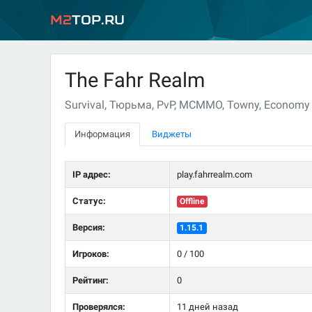
M2
Top.ru
The Fahr Realm
Survival, Тюрьма, PvP, MCMMO, Towny, Economy
Информация
Виджеты
IP адрес:
play.fahrrealm.com
Статус:
Offline
Версия:
1.15.1
Игроков:
0 / 100
Рейтинг:
0
Проверялся:
11 дней назад