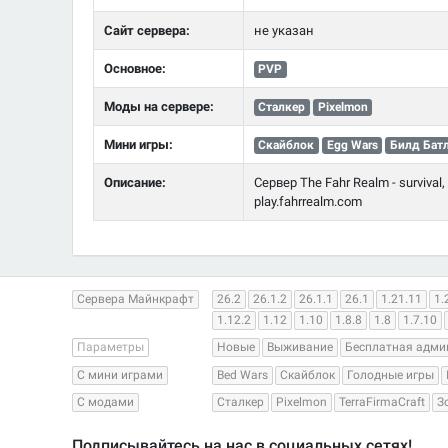
Сайт сервера:
не указан
Основное:
PVP
Моды на сервере:
Сталкер
Pixelmon
Мини игры:
Скайблок
Egg Wars
Билд Бат
Описание:
Сервер The Fahr Realm - surviva
play.fahrrealm.com
Сервера Майнкрафт
26.2
26.1.2
26.1.1
26.1
1.21.11
1.
1.12.2
1.12
1.10
1.8.8
1.8
1.7.10
Параметры
Новые
Выживание
Бесплатная адми
С мини играми
Bed Wars
Скайблок
Голодные игры
С модами
Сталкер
Pixelmon
TerraFirmaCraft
З
Подписывайтесь на нас в социальных сетях!