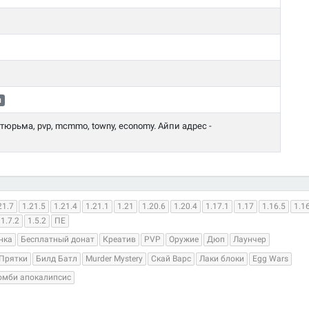
л
l, тюрьма, pvp, mcmmo, towny, economy. Айпи адрес -
21.7
1.21.5
1.21.4
1.21.1
1.21
1.20.6
1.20.4
1.17.1
1.17
1.16.5
1.1
1.7.2
1.5.2
ПЕ
нка
Бесплатный донат
Креатив
PVP
Оружие
Дюп
Лаунчер
Прятки
Билд Батл
Murder Mystery
Скай Варс
Лаки блоки
Egg Wars
омби апокалипсис