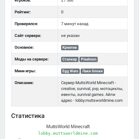
Игроков:
2 / 500
Рейтинг:
0
Проверялся:
7 минут назад
Сайт сервера:
не указан
Основное:
Креатив
Моды на сервере:
Сталкер
Pixelmon
Мини игры:
Egg Wars
Лаки блоки
Описание:
Сервер MuttsWorld Minecraft -
creative, survival, pvp, мотоциклы,
ивенты, survival games. Айпи
адрес - lobby.muttsworldmine.com
Статистика
MuttsWorld Minecraft
lobby.muttsworldmine.com