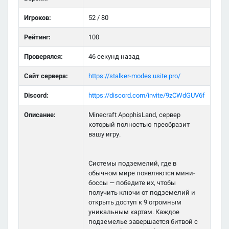
Игроков:
52 / 80
Рейтинг:
100
Проверялся:
46 секунд назад
Сайт сервера:
https://stalker-modes.usite.pro/
Discord:
https://discord.com/invite/9zCWdGUV6f
Описание:
Minecraft ApophisLand, сервер
который полностью преобразит
вашу игру.
Системы подземелий, где в
обычном мире появляются мини-
боссы — победите их, чтобы
получить ключи от подземелий и
открыть доступ к 9 огромным
уникальным картам. Каждое
подземелье завершается битвой с