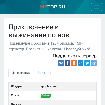
M2
Top.ru
Приключение и
выживание по нов
Подземелья с боссами, 120+ биомов, 150+
структур. Реалистичные звуки. Исследуй мир!
Поддержать сервер
Информация
Виджеты
IP адрес:
apophis.land
Статус:
Online
Версия:
—