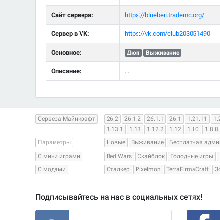
Сайт сервера:
https://blueberi.trademc.org/
Сервер в VK:
https://vk.com/club203051490
Основное:
Дюп
Выживание
Описание:
...
Сервера Майнкрафт
26.2
26.1.2
26.1.1
26.1
1.21.11
1.
1.13.1
1.13
1.12.2
1.12
1.10
1.8.8
Параметры
Новые
Выживание
Бесплатная адми
С мини играми
Bed Wars
Скайблок
Голодные игры
С модами
Сталкер
Pixelmon
TerraFirmaCraft
З
Подписывайтесь на нас в социальных сетях!