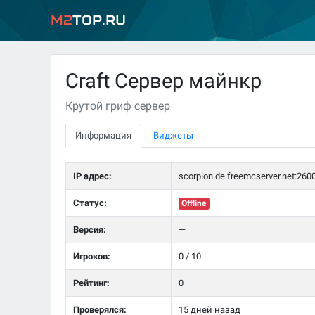
M2
Top.ru
Craft Сервер майнкр
Крутой гриф сервер
Информация
Виджеты
IP адрес:
scorpion.de.freemcserver.net:260
Статус:
Offline
Версия:
—
Игроков:
0 / 10
Рейтинг:
0
Проверялся:
15 дней назад