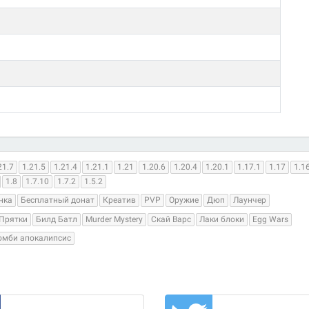
21.7
1.21.5
1.21.4
1.21.1
1.21
1.20.6
1.20.4
1.20.1
1.17.1
1.17
1.1
1.8
1.7.10
1.7.2
1.5.2
нка
Бесплатный донат
Креатив
PVP
Оружие
Дюп
Лаунчер
Прятки
Билд Батл
Murder Mystery
Скай Варс
Лаки блоки
Egg Wars
омби апокалипсис