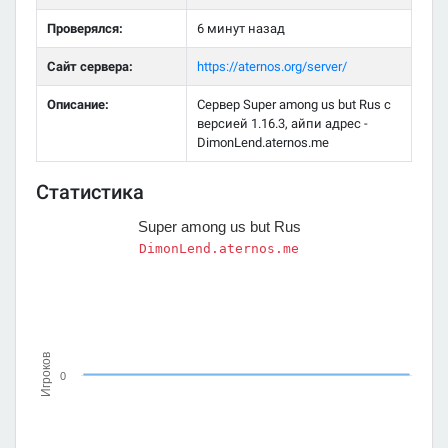
Проверялся:
6 минут назад
Сайт сервера:
https://aternos.org/server/
Описание:
Сервер Super among us but Rus с
версией 1.16.3, айпи адрес -
DimonLend.aternos.me
Статистика
Super among us but Rus
DimonLend.aternos.me
Игроков
0