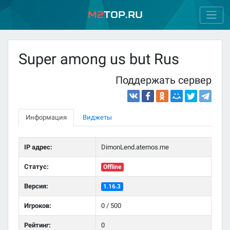
M2
Top.ru
Super among us but Rus
Поддержать сервер
Информация
Виджеты
IP адрес:
DimonLend.aternos.me
Статус:
Offline
Версия:
1.16.3
Игроков:
0 / 500
Рейтинг:
0