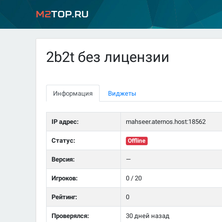
M2
Top.ru
2b2t без лицензии
Информация
Виджеты
IP адрес:
mahseer.aternos.host:18562
Статус:
Offline
Версия:
—
Игроков:
0 / 20
Рейтинг:
0
Проверялся:
30 дней назад