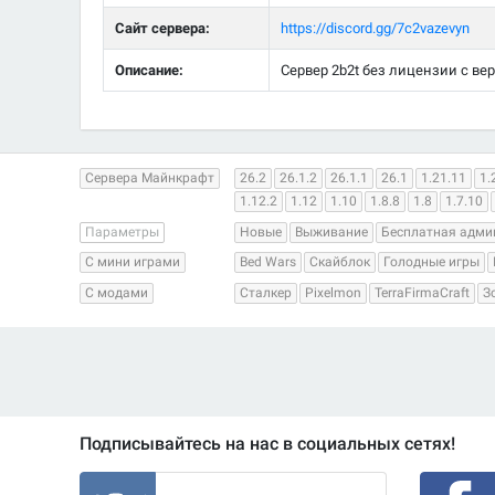
Сайт сервера:
https://discord.gg/7c2vazevyn
Описание:
Сервер 2b2t без лицензии с верс
Сервера Майнкрафт
26.2
26.1.2
26.1.1
26.1
1.21.11
1.
1.12.2
1.12
1.10
1.8.8
1.8
1.7.10
Параметры
Новые
Выживание
Бесплатная адми
С мини играми
Bed Wars
Скайблок
Голодные игры
С модами
Сталкер
Pixelmon
TerraFirmaCraft
З
Подписывайтесь на нас в социальных сетях!