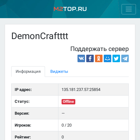
M2
Top.ru
DemonCraftttt
Поддержать сервер
Информация
Виджеты
IP адрес:
135.181.237.57:25854
Статус:
Offline
Версия:
—
Игроков:
0 / 20
Рейтинг:
0