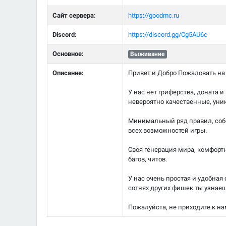
Сайт сервера:
https://goodmc.ru
Discord:
https://discord.gg/Cg5AU6c
Основное:
Выживание
Описание:
Привет и Добро Пожаловать на O
У нас нет гриферства, доната и
невероятно качественные, уни
Минимальный ряд правил, собс
всех возможностей игры.
Своя генерация мира, комфортн
багов, читов.
У нас очень простая и удобная 
сотнях других фишек ты узнаеш
Пожалуйста, не приходите к на