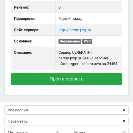
Рейтинг:
0
Проверялся:
5 дней назад
Сайт сервера:
http://cerera.pwp.su
Основное:
Выживание
PVP
Описание:
Сервер CERERA IP -
cerera.pwp.su2446 с версией ,
айпи адрес - cerera.pwp.su:24464
Проголосовать