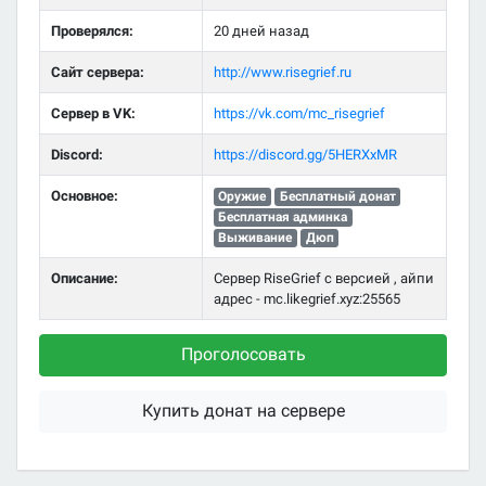
Проверялся:
20 дней назад
Сайт сервера:
http://www.risegrief.ru
Сервер в VK:
https://vk.com/mc_risegrief
Discord:
https://discord.gg/5HERXxMR
Основное:
Оружие
Бесплатный донат
Бесплатная админка
Выживание
Дюп
Описание:
Сервер RiseGrief с версией , айпи
адрес - mc.likegrief.xyz:25565
Проголосовать
Купить донат на сервере