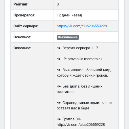
Рейтинг:
0
Проверялся:
12 дней назад
Сайт сервера:
https://vk.com/club206559228
Основное:
Выживание
Описание:
•► Версия сервера 1.17.1
•► IP: provanilla.mcmem.ru
•► Выживание - большой мир,
который ждёт своих игроков.
•► Без дюпа, без лишних
плагинов
•► Справедливые админы - не
оставят вас в беде
•► Группа ВК-
http://vk.com/club206559228