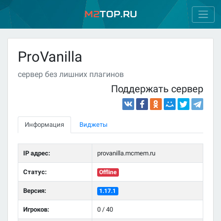
M2
Top.ru
ProVanilla
сервер без лишних плагинов
Поддержать сервер
Информация
Виджеты
IP адрес:
provanilla.mcmem.ru
Статус:
Offline
Версия:
1.17.1
Игроков:
0 / 40