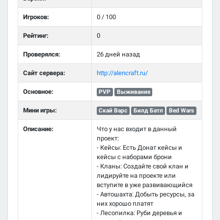
Игроков:
0 / 100
Рейтинг:
0
Проверялся:
26 дней назад
Сайт сервера:
http://alencraft.ru/
Основное:
PVP
Выживание
Мини игры:
Скай Варс
Билд Батл
Bed Wars
Описание:
Что у нас входит в данный
проект:
- Кейсы: Есть Донат кейсы и
кейсы с наборами брони
- Кланы: Создайте свой клан и
лидируйте на проекте или
вступите в уже развивающийся
- Автошахта: Добыть ресурсы, за
них хорошо платят
- Лесопилка: Руби деревья и