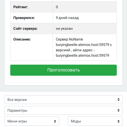
Рейтинг:
0
Проверялся:
9 дней назад
Сайт сервера:
не указан
Описание:
Сервер NoName
buryingbeetle.aternos.host:59579 с
версией , айпи адрес -
buryingbeetle.aternos.host:59579
Проголосовать