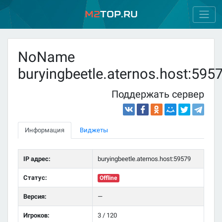
M2
Top.ru
NoName
buryingbeetle.aternos.host:595
Поддержать сервер
Информация
Виджеты
IP адрес:
buryingbeetle.aternos.host:59579
Статус:
Offline
Версия:
—
Игроков:
3 / 120