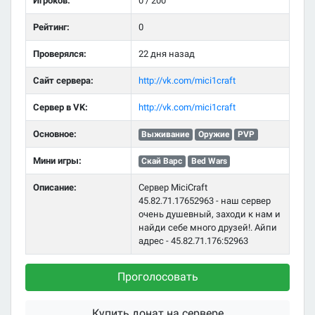
Игроков:
0 / 200
Рейтинг:
0
Проверялся:
22 дня назад
Сайт сервера:
http://vk.com/mici1craft
Сервер в VK:
http://vk.com/mici1craft
Основное:
Выживание
Оружие
PVP
Мини игры:
Скай Варс
Bed Wars
Описание:
Сервер MiciCraft
45.82.71.17652963 - наш сервер
очень душевный, заходи к нам и
найди себе много друзей!. Айпи
адрес - 45.82.71.176:52963
Проголосовать
Купить донат на сервере