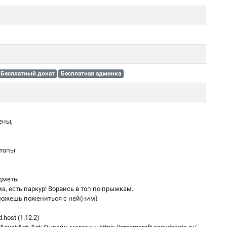
Бесплатный донат
Бесплатная админка
ены,
 топы
едметы
, есть паркур! Ворвись в топ по прыжкам.
 можешь пожениться с ней(ним)
.host (1.12.2)