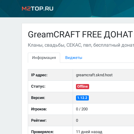
M2
Top.ru
GreamCRAFT FREE ДОНАТ 
Кланы, свадьбы, СЕКАС, пвп, бесплатный донат
Информация
Виджеты
IP адрес:
greamcraft.sknd.host
Статус:
Offline
Версия:
1.12.2
Игроков:
0 / 200
Рейтинг:
0
Проверялся:
11 дней назад