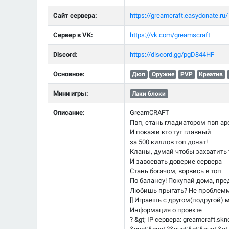
Сайт сервера:
https://greamcraft.easydonate.ru/
Сервер в VK:
https://vk.com/greamscraft
Discord:
https://discord.gg/pgD844HF
Основное:
Дюп
Оружие
PVP
Креатив
Мини игры:
Лаки блоки
Описание:
GreamCRAFT
Пвп, стань гладиатором пвп ар
И покажи кто тут главный
за 500 киллов топ донат!
Кланы, думай чтобы захватить
И завоевать доверие сервера
Стань богачом, ворвись в топ
По балансу! Покупай дома, пр
Любишь прыгать? Не проблемма
[] Играешь с другом(подругой)
Информация о проекте
? &gt; IP сервера: greamcraft.sknd