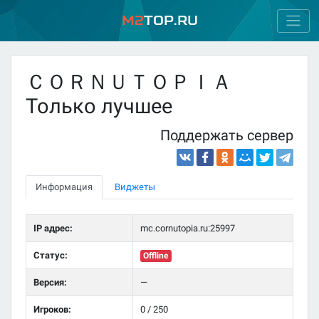
M2
Top.ru
ＣＯＲＮＵＴＯＰＩＡ
Только лучшее
Поддержать сервер
Информация
Виджеты
IP адрес:
mc.cornutopia.ru:25997
Статус:
Offline
Версия:
—
Игроков:
0 / 250