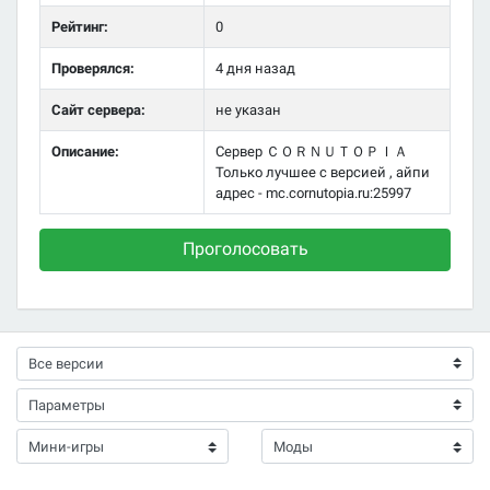
Рейтинг:
0
Проверялся:
4 дня назад
Сайт сервера:
не указан
Описание:
Сервер ＣＯＲＮＵＴＯＰＩＡ
Только лучшее с версией , айпи
адрес - mc.cornutopia.ru:25997
Проголосовать