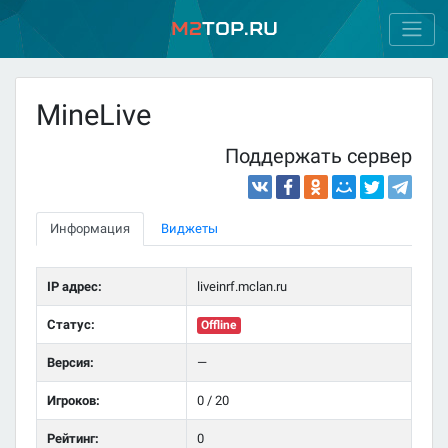
M2
Top.ru
MineLive
Поддержать сервер
Информация
Виджеты
IP адрес:
liveinrf.mclan.ru
Статус:
Offline
Версия:
—
Игроков:
0 / 20
Рейтинг:
0