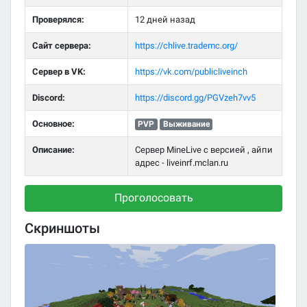
Проверялся:
12 дней назад
Сайт сервера:
https://chlive.trademc.org/
Сервер в VK:
https://vk.com/publicliveinch
Discord:
https://discord.gg/PGVzeh7vv5
Основное:
PVP
Выживание
Описание:
Сервер MineLive с версией , айпи
адрес - liveinrf.mclan.ru
Проголосовать
Скриншоты