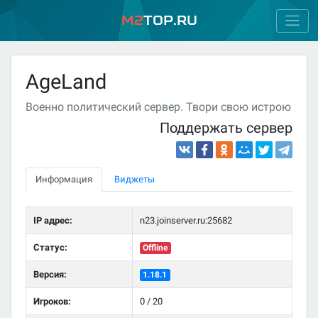
M2
Top.ru
AgeLand
Военно политический сервер. Твори свою истрою
Поддержать сервер
Информация
Виджеты
IP адрес:
n23.joinserver.ru:25682
Статус:
Offline
Версия:
1.18.1
Игроков:
0 / 20