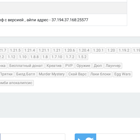
риф с версией , айпи адрес - 37.194.37.168:25577
21.7
1.21.5
1.21.4
1.21.1
1.21
1.20.6
1.20.4
1.20.1
1.20
1.19.2
1.1
2.2
1.12
1.10
1.8.8
1.8
1.7.10
1.7.2
1.5.2
нка
Бесплатный донат
Креатив
PVP
Оружие
Дюп
Лаунчер
Прятки
Билд Батл
Murder Mystery
Скай Варс
Лаки блоки
Egg Wars
омби апокалипсис