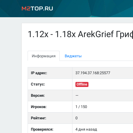
M2
Top.ru
1.12x - 1.18x ArekGrief Гри
Информация
Виджеты
IP адрес:
37.194.37.168:25577
Статус:
Offline
Версия:
—
Игроков:
1 / 150
Рейтинг:
0
Проверялся:
4 дня назад