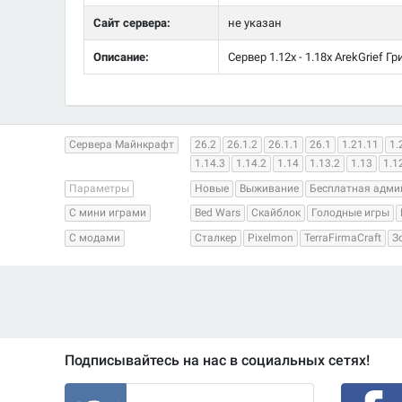
Сайт сервера:
не указан
Описание:
Сервер 1.12x - 1.18x ArekGrief Г
Сервера Майнкрафт
26.2
26.1.2
26.1.1
26.1
1.21.11
1.
1.14.3
1.14.2
1.14
1.13.2
1.13
1.1
Параметры
Новые
Выживание
Бесплатная адми
С мини играми
Bed Wars
Скайблок
Голодные игры
С модами
Сталкер
Pixelmon
TerraFirmaCraft
З
Подписывайтесь на нас в социальных сетях!