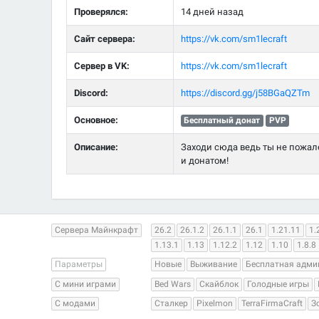
Проверялся:
14 дней назад
Сайт сервера:
https://vk.com/sm1lecraft
Сервер в VK:
https://vk.com/sm1lecraft
Discord:
https://discord.gg/j58BGaQZTm
Основное:
Бесплатный донат
PVP
Описание:
Заходи сюда ведь ты не пожал
и донатом!
Сервера Майнкрафт
26.2
26.1.2
26.1.1
26.1
1.21.11
1.
1.13.1
1.13
1.12.2
1.12
1.10
1.8.8
Параметры
Новые
Выживание
Бесплатная адми
С мини играми
Bed Wars
Скайблок
Голодные игры
С модами
Сталкер
Pixelmon
TerraFirmaCraft
З