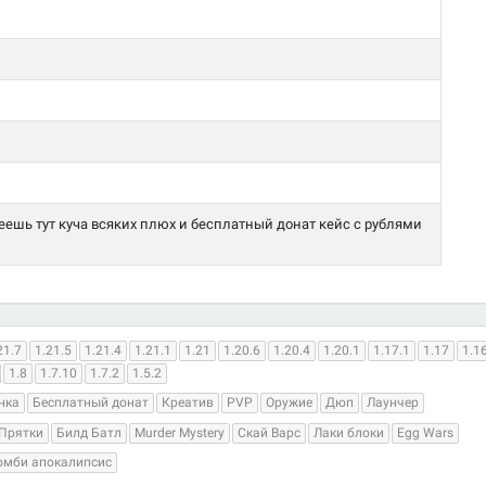
еешь тут куча всяких плюх и бесплатный донат кейс с рублями
21.7
1.21.5
1.21.4
1.21.1
1.21
1.20.6
1.20.4
1.20.1
1.17.1
1.17
1.1
1.8
1.7.10
1.7.2
1.5.2
нка
Бесплатный донат
Креатив
PVP
Оружие
Дюп
Лаунчер
Прятки
Билд Батл
Murder Mystery
Скай Варс
Лаки блоки
Egg Wars
омби апокалипсис