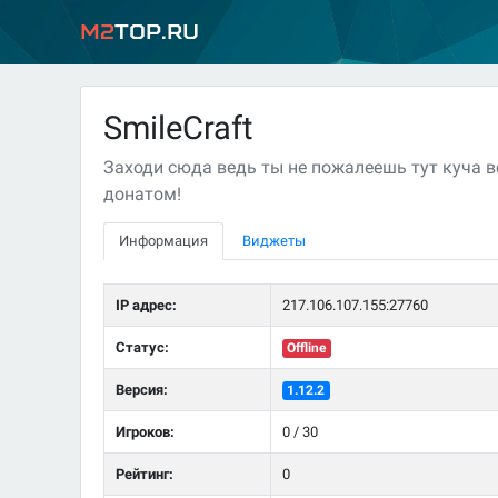
M2
Top.ru
SmileCraft
Заходи сюда ведь ты не пожалеешь тут куча в
донатом!
Информация
Виджеты
IP адрес:
217.106.107.155:27760
Статус:
Offline
Версия:
1.12.2
Игроков:
0 / 30
Рейтинг:
0