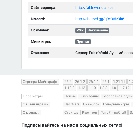
Сайт сервера:
http://fableworld.at.ua
Discord:
http://discord.gg/qRx9t5z9h6
Основное:
PVP
Выживание
Мини игры:
Прятки
Описание:
Сервер FableWorld Лучший сервер
Сервера Майнкрафт
26.2
26.1.2
26.1.1
26.1
1.21.11
1.
1.12.2
1.12
1.10
1.8.8
1.8
1.7.10
Параметры
Новые
Выживание
Бесплатная адми
С мини играми
Bed Wars
Скайблок
Голодные игры
С модами
Сталкер
Pixelmon
TerraFirmaCraft
З
Подписывайтесь на нас в социальных сетях!