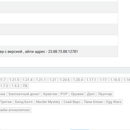
 с версией , айпи адрес - 23.88.73.88:12781
21.7
1.21.5
1.21.4
1.21.1
1.21
1.20.6
1.20.4
1.17.1
1.17
1.16.5
1.1
1.7.2
1.5.2
ПЕ
нка
Бесплатный донат
Креатив
PVP
Оружие
Дюп
Лаунчер
Прятки
Билд Батл
Murder Mystery
Скай Варс
Лаки блоки
Egg Wars
омби апокалипсис