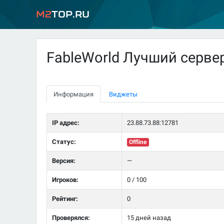
M2
Top.ru
FableWorld Лучший серве
Информация
Виджеты
IP адрес:
23.88.73.88:12781
Статус:
Offline
Версия:
—
Игроков:
0 / 100
Рейтинг:
0
Проверялся:
15 дней назад