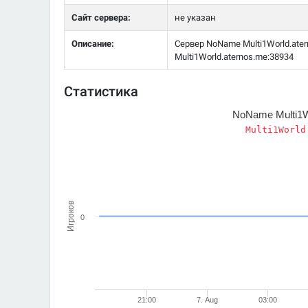
Сайт сервера:
не указан
Описание:
Сервер NoName Multi1World.ater
Multi1World.aternos.me:38934
Статистика
NoName Multi1W
Multi1World
Игроков
0
21:00
7. Aug
03:00