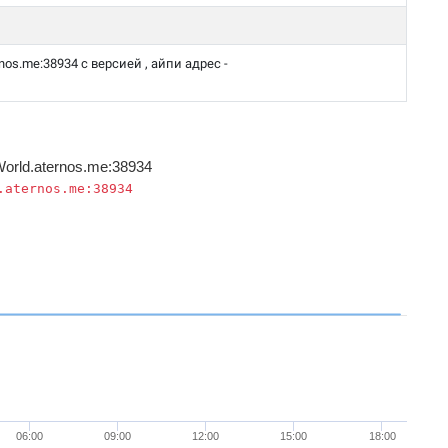
nos.me:38934 с версией , айпи адрес -
orld.aternos.me:38934
.aternos.me:38934
06:00
09:00
12:00
15:00
18:00