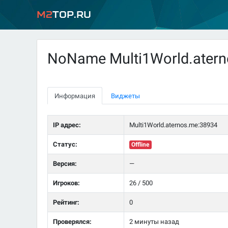
M2
Top.ru
NoName Multi1World.ater
Информация
Виджеты
IP адрес:
Multi1World.aternos.me:38934
Статус:
Offline
Версия:
—
Игроков:
26 / 500
Рейтинг:
0
Проверялся:
2 минуты назад