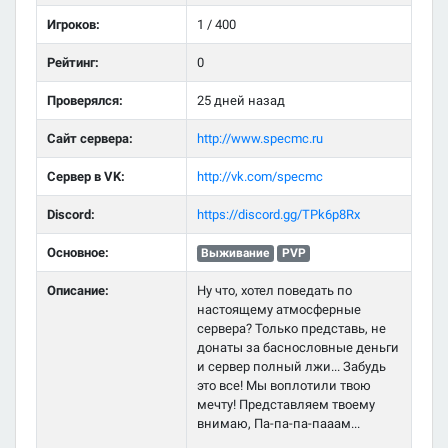
Игроков:
1 / 400
Рейтинг:
0
Проверялся:
25 дней назад
Сайт сервера:
http://www.specmc.ru
Сервер в VK:
http://vk.com/specmc
Discord:
https://discord.gg/TPk6p8Rx
Основное:
Выживание
PVP
Описание:
Ну что, хотел поведать по
настоящему атмосферные
сервера? Только представь, не
донаты за баснословные деньги
и сервер полный лжи... Забудь
это все! Мы воплотили твою
мечту! Представляем твоему
внимаю, Па-па-па-пааам...