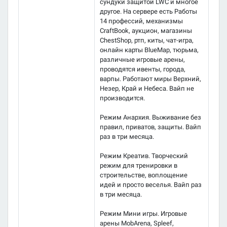
сундуки защитой LWC и многое
другое. На сервере есть Работы
14 профессий, механизмы
CraftBook, аукцион, магазины
ChestShop, ртп, киты, чат-игра,
онлайн карты BlueMap, тюрьма,
различные игровые арены,
проводятся ивенты, города,
варпы. Работают миры Верхний,
Незер, Край и Небеса. Вайп не
производится.
Режим Анархия. Выживание без
правил, приватов, защиты. Вайп
раз в три месяца.
Режим Креатив. Творческий
режим для тренировки в
строительстве, воплощение
идей и просто веселья. Вайп раз
в три месяца.
Режим Мини игры. Игровые
арены MobArena, Spleef,