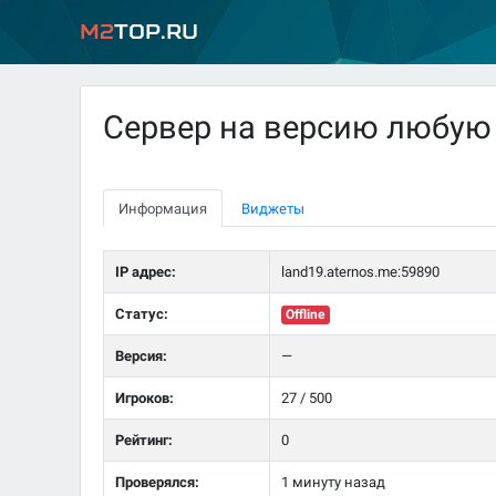
M2
Top.ru
Сервер на версию любую
Информация
Виджеты
IP адрес:
land19.aternos.me:59890
Статус:
Offline
Версия:
—
Игроков:
27 / 500
Рейтинг:
0
Проверялся:
1 минуту назад