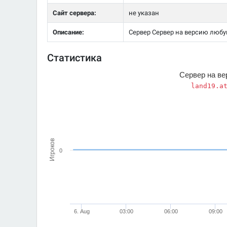
Сайт сервера:
не указан
Описание:
Сервер Сервер на версию любую 
Статистика
Сервер на в
land19.a
Игроков
0
6. Aug
03:00
06:00
09:00