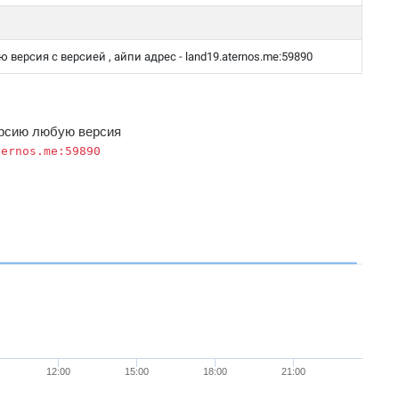
версия с версией , айпи адрес - land19.aternos.me:59890
ерсию любую версия
ternos.me:59890
12:00
15:00
18:00
21:00