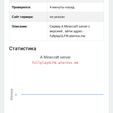
Проверялся:
4 минуты назад
Сайт сервера:
не указан
Описание:
Сервер A Minecraft server с
версией , айпи адрес -
fullplayULFW.aternos.me
Статистика
A Minecraft server
fullplayULFW.aternos.me
Игроков
0