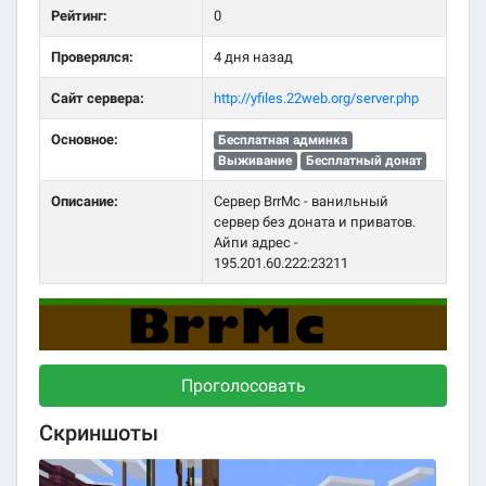
Рейтинг:
0
Проверялся:
4 дня назад
Сайт сервера:
http://yfiles.22web.org/server.php
Основное:
Бесплатная админка
Выживание
Бесплатный донат
Описание:
Сервер BrrMc - ванильный
сервер без доната и приватов.
Айпи адрес -
195.201.60.222:23211
Проголосовать
Скриншоты