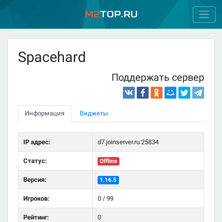
M2
Top.ru
Spacehard
Поддержать сервер
Информация
Виджеты
IP адрес:
d7.joinserver.ru:25834
Статус:
Offline
Версия:
1.16.5
Игроков:
0 / 99
Рейтинг:
0