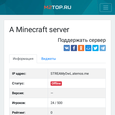
M2
Top.ru
A Minecraft server
Поддержать сервер
Информация
Виджеты
IP адрес:
STREAMyOwL.aternos.me
Статус:
Offline
Версия:
—
Игроков:
24 / 500
Рейтинг:
0