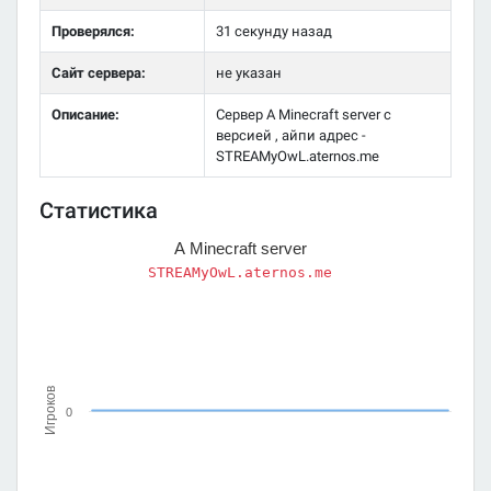
Проверялся:
31 секунду назад
Сайт сервера:
не указан
Описание:
Сервер A Minecraft server с
версией , айпи адрес -
STREAMyOwL.aternos.me
Статистика
A Minecraft server
STREAMyOwL.aternos.me
Игроков
0