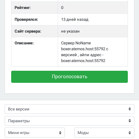
Рейтинг:
0
Проверялся:
13 дней назад
Сайт сервера:
не указан
Описание:
Сервер NoName
boxer.aternos.host:55792 с
версией , айпи адрес -
boxer.aternos.host:55792
Проголосовать