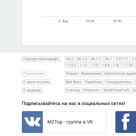
6. Aug
03:00
06:00
Сервера Майнкрафт
26.2
26.1.2
26.1.1
26.1
1.21.11
1.
1.12.2
1.12
1.10
1.8.8
1.8
1.7.10
Параметры
Новые
Выживание
Бесплатная адми
С мини играми
Bed Wars
Скайблок
Голодные игры
С модами
Сталкер
Pixelmon
TerraFirmaCraft
З
Подписывайтесь на нас в социальных сетях!
M2Top - группа в VK