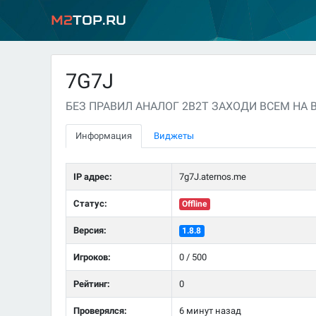
M2
Top.ru
7G7J
БЕЗ ПРАВИЛ АНАЛОГ 2B2T ЗАХОДИ ВСЕМ НА
Информация
Виджеты
IP адрес:
7g7J.aternos.me
Статус:
Offline
Версия:
1.8.8
Игроков:
0 / 500
Рейтинг:
0
Проверялся:
6 минут назад