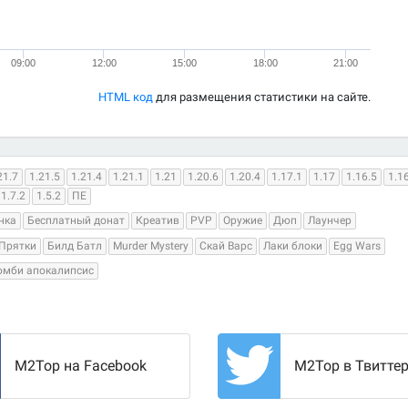
09:00
12:00
15:00
18:00
21:00
HTML код
для размещения статистики на сайте.
21.7
1.21.5
1.21.4
1.21.1
1.21
1.20.6
1.20.4
1.17.1
1.17
1.16.5
1.1
1.7.2
1.5.2
ПЕ
нка
Бесплатный донат
Креатив
PVP
Оружие
Дюп
Лаунчер
Прятки
Билд Батл
Murder Mystery
Скай Варс
Лаки блоки
Egg Wars
омби апокалипсис
M2Top на Facebook
M2Top в Твитте