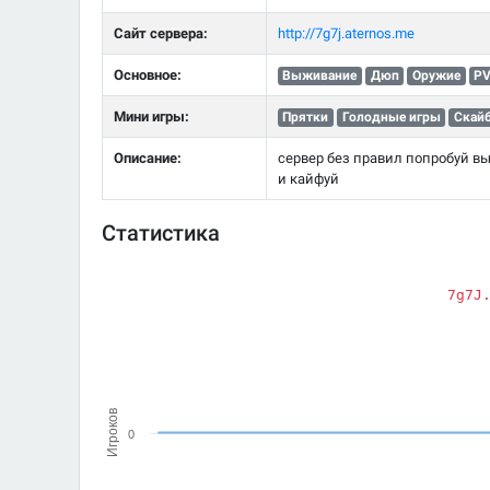
Сайт сервера:
http://7g7j.aternos.me
Основное:
Выживание
Дюп
Оружие
P
Мини игры:
Прятки
Голодные игры
Скай
Описание:
сервер без правил попробуй вы
и кайфуй
Статистика
7g7J
Игроков
0