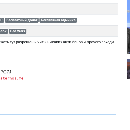
VP
Бесплатный донат
Бесплатная админка
блок
Bed Wars
жать тут разрешены читы никаких анти банов и прочего заходи
7G7J
.aternos.me