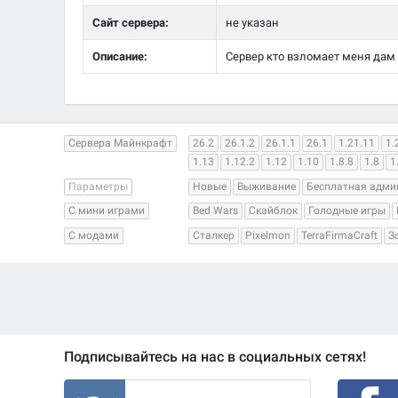
Сайт сервера:
не указан
Описание:
Сервер кто взломает меня дам оп
Сервера Майнкрафт
26.2
26.1.2
26.1.1
26.1
1.21.11
1.
1.13
1.12.2
1.12
1.10
1.8.8
1.8
1
Параметры
Новые
Выживание
Бесплатная адми
С мини играми
Bed Wars
Скайблок
Голодные игры
С модами
Сталкер
Pixelmon
TerraFirmaCraft
З
Подписывайтесь на нас в социальных сетях!