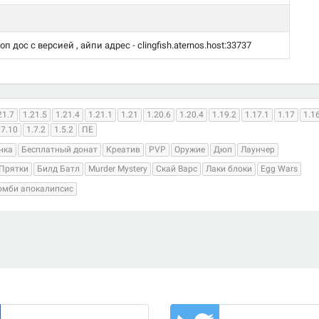
 дос с версией , айпи адрес - clingfish.aternos.host:33737
21.7
1.21.5
1.21.4
1.21.1
1.21
1.20.6
1.20.4
1.19.2
1.17.1
1.17
1.1
.7.10
1.7.2
1.5.2
ПЕ
нка
Бесплатный донат
Креатив
PVP
Оружие
Дюп
Лаунчер
Прятки
Билд Батл
Murder Mystery
Скай Варс
Лаки блоки
Egg Wars
омби апокалипсис