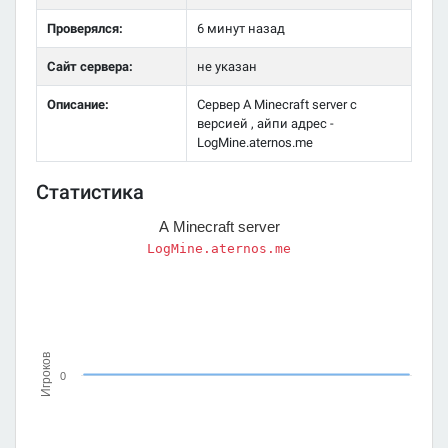
Проверялся:
6 минут назад
Сайт сервера:
не указан
Описание:
Сервер A Minecraft server с
версией , айпи адрес -
LogMine.aternos.me
Статистика
A Minecraft server
LogMine.aternos.me
Игроков
0