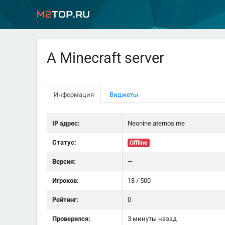
M2
Top.ru
A Minecraft server
Информация
Виджеты
IP адрес:
Neonine.aternos.me
Статус:
Offline
Версия:
—
Игроков:
18 / 500
Рейтинг:
0
Проверялся:
3 минуты назад