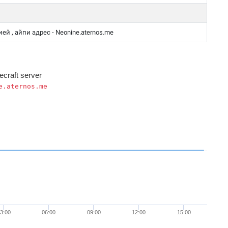
ией , айпи адрес - Neonine.aternos.me
ecraft server
e.aternos.me
3:00
06:00
09:00
12:00
15:00