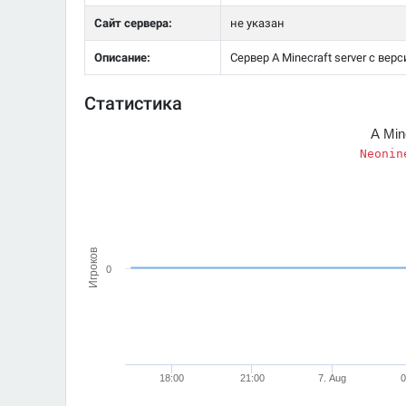
Сайт сервера:
не указан
Описание:
Сервер A Minecraft server с верс
Статистика
A Min
Neonin
Игроков
0
18:00
21:00
7. Aug
0