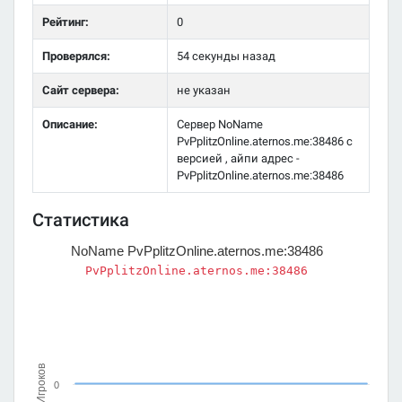
Рейтинг:
0
Проверялся:
54 секунды назад
Сайт сервера:
не указан
Описание:
Сервер NoName
PvPplitzOnline.aternos.me:38486 с
версией , айпи адрес -
PvPplitzOnline.aternos.me:38486
Статистика
NoName PvPplitzOnline.aternos.me:38486
PvPplitzOnline.aternos.me:38486
Игроков
0