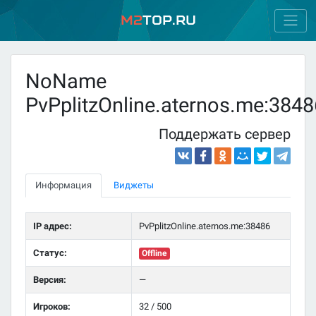
M2
Top.ru
NoName
PvPplitzOnline.aternos.me:3848
Поддержать сервер
Информация
Виджеты
IP адрес:
PvPplitzOnline.aternos.me:38486
Статус:
Offline
Версия:
—
Игроков:
32 / 500