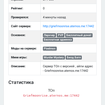
Рейтинг:
0
Проверялся:
4 минуты назад
Сайт сервера:
http://griefmoonrise.aternos.me:17442
Основное:
Лаунчер
PVP
Бесплатный донат
Бесплатная админка
Моды на сервере:
Pixelmon
Мини игры:
Murder Mystery
Билд Батл
Описание:
Сервер ТОп с версией , айпи адрес
- Griefmoonrise.aternos.me:17442
Статистика
ТОп
Griefmoonrise.aternos.me:17442