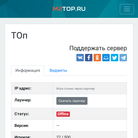
M2
Top.ru
ТОп
Поддержать сервер
Информация
Виджеты
IP адрес:
Игра только через лаунчер
Лаунчер:
Скачать лаунчер
Статус:
Offline
Версия:
—
Игроков:
27 / 500