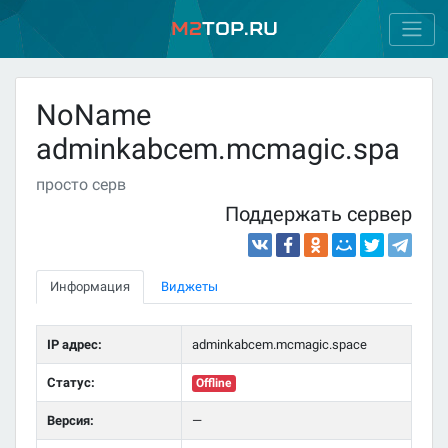
M2
Top.ru
NoName
adminkabcem.mcmagic.spa
просто серв
Поддержать сервер
Информация
Виджеты
IP адрес:
adminkabcem.mcmagic.space
Статус:
Offline
Версия:
—