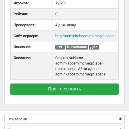
Игроков:
1 / 20
Рейтинг:
0
Проверялся:
4 дня назад
Сайт сервера:
http://adminkabcem.mcmagic.space
Основное:
PVP
Выживание
Дюп
Описание:
Сервер NoName
adminkabcem.mcmagic.spa -
просто серв. Айпи адрес -
adminkabcem.mcmagic.space
Проголосовать