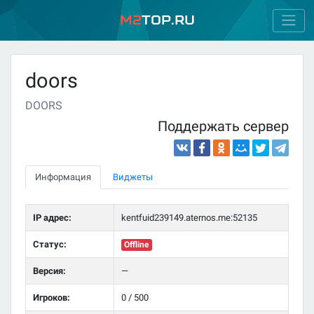
M2
Top.ru
doors
DOORS
Поддержать сервер
Информация
Виджеты
IP адрес:
kentfuid239149.aternos.me:52135
Статус:
Offline
Версия:
—
Игроков:
0 / 500