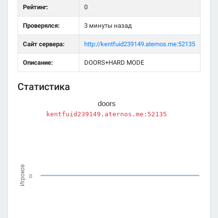
Рейтинг:
0
Проверялся:
3 минуты назад
Сайт сервера:
http://kentfuid239149.aternos.me:52135
Описание:
DOORS+HARD MODE
Статистика
doors
kentfuid239149.aternos.me:52135
Игроков
0