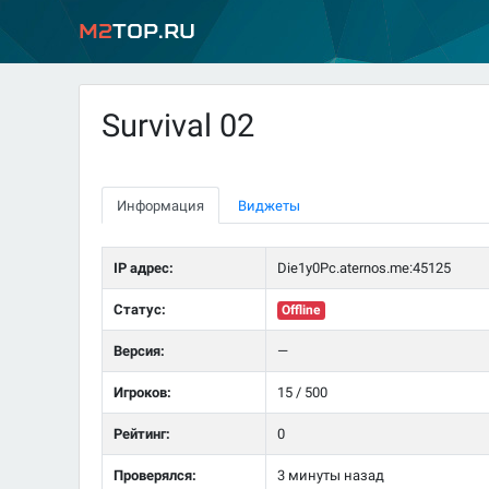
M2
Top.ru
Survival 02
Информация
Виджеты
IP адрес:
Die1y0Pc.aternos.me:45125
Статус:
Offline
Версия:
—
Игроков:
15 / 500
Рейтинг:
0
Проверялся:
3 минуты назад