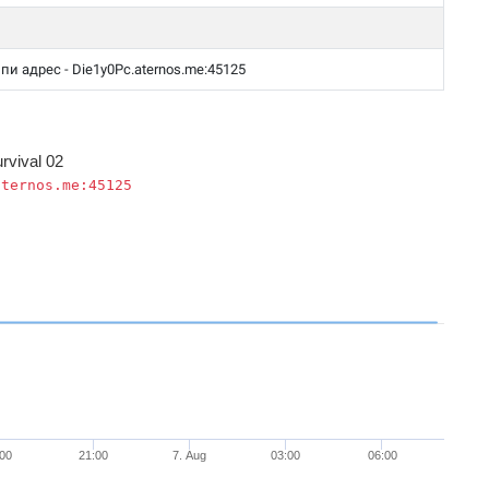
айпи адрес - Die1y0Pc.aternos.me:45125
rvival 02
aternos.me:45125
:00
21:00
7. Aug
03:00
06:00