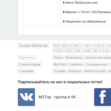
◾ Айпи: RocketJoin.com
◾ Версия: с 1.8 по 1.20 (Рекомен
◾ Лицензия: не обязательна
Сервера Майнкрафт
26.2
26.1.2
26.1.1
26.1
1.21.11
1.
1.12.2
1.12
1.10
1.8.8
1.8
1.7.10
Параметры
Новые
Выживание
Бесплатная адми
С мини играми
Bed Wars
Скайблок
Голодные игры
С модами
Сталкер
Pixelmon
TerraFirmaCraft
З
Подписывайтесь на нас в социальных сетях!
M2Top - группа в VK