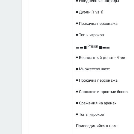
◾ Ежедневные награды
◾ Дуэли [1 vs 1]
◾ Прокачка персонажа
◾ Топы игроков
▂ ▃ ▄ Prison ▄ ▃ ▂
◾ Бесплатный донат - /free
◾ Множество шахт
◾ Прокачка персонажа
◾ Сложные и простые боссы
◾ Сражения на аренах
◾ Топы игроков
Присоединяйся к нам: