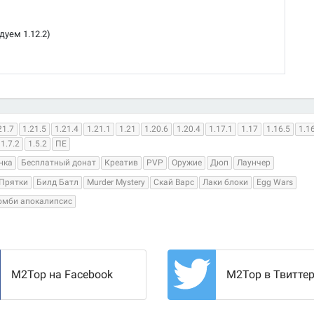
дуем 1.12.2)
21.7
1.21.5
1.21.4
1.21.1
1.21
1.20.6
1.20.4
1.17.1
1.17
1.16.5
1.1
1.7.2
1.5.2
ПЕ
нка
Бесплатный донат
Креатив
PVP
Оружие
Дюп
Лаунчер
Прятки
Билд Батл
Murder Mystery
Скай Варс
Лаки блоки
Egg Wars
омби апокалипсис
M2Top на Facebook
M2Top в Твитте