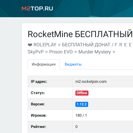
M2
Top.ru
RocketMine БЕСПЛАТНЫ
❤️ ROLEPLAY ⭐ БЕСПЛАТНЫЙ ДОНАТ /ＦＲＥＥ 1.
SkyPvP ⭐ Prison EVO ⭐ Murder Mystery ⭐
Информация
Виджеты
IP адрес:
m2.rocketjoin.com
Статус:
Offline
Версия:
1.12.2
Игроков:
180 / 1
Рейтинг:
0