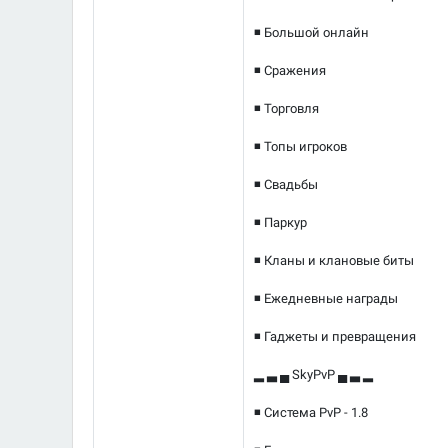
◾ Большой онлайн
◾ Сражения
◾ Торговля
◾ Топы игроков
◾ Свадьбы
◾ Паркур
◾ Кланы и клановые биты
◾ Ежедневные награды
◾ Гаджеты и превращения
▂ ▃ ▄ SkyPvP ▄ ▃ ▂
◾ Система PvP - 1.8