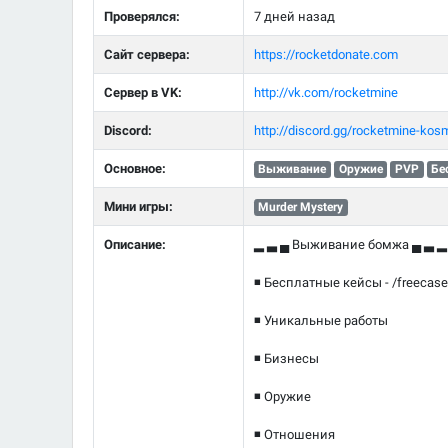
Проверялся:
7 дней назад
Сайт сервера:
https://rocketdonate.com
Сервер в VK:
http://vk.com/rocketmine
Discord:
http://discord.gg/rocketmine-ko
Основное:
Выживание
Оружие
PVP
Бе
Мини игры:
Murder Mystery
Описание:
▂ ▃ ▄ Выживание бомжа ▄ ▃ ▂
◾ Бесплатные кейсы - /freecase
◾ Уникальные работы
◾ Бизнесы
◾ Оружие
◾ Отношения