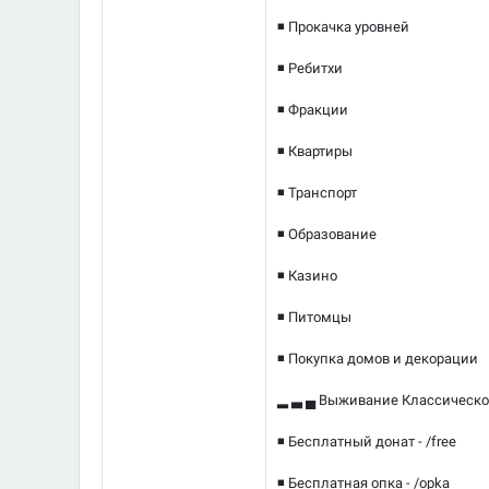
◾ Прокачка уровней
◾ Ребитхи
◾ Фракции
◾ Квартиры
◾ Транспорт
◾ Образование
◾ Казино
◾ Питомцы
◾ Покупка домов и декорации
▂ ▃ ▄ Выживание Классическо
◾ Бесплатный донат - /free
◾ Бесплатная опка - /opka