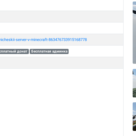
smicheskii-server-v-minecraft-863476733915168778
сплатный донат
Бесплатная админка