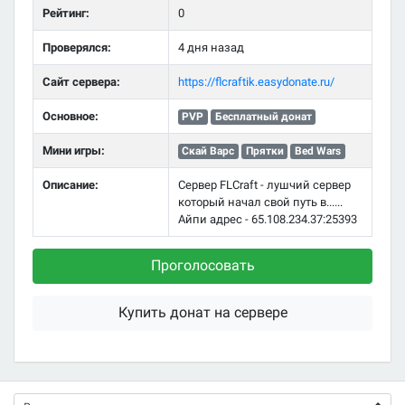
Рейтинг:
0
Проверялся:
4 дня назад
Сайт сервера:
https://flcraftik.easydonate.ru/
Основное:
PVP
Бесплатный донат
Мини игры:
Скай Варс
Прятки
Bed Wars
Описание:
Сервер FLCraft - лушчий сервер
который начал свой путь в......
Айпи адрес - 65.108.234.37:25393
Проголосовать
Купить донат на сервере