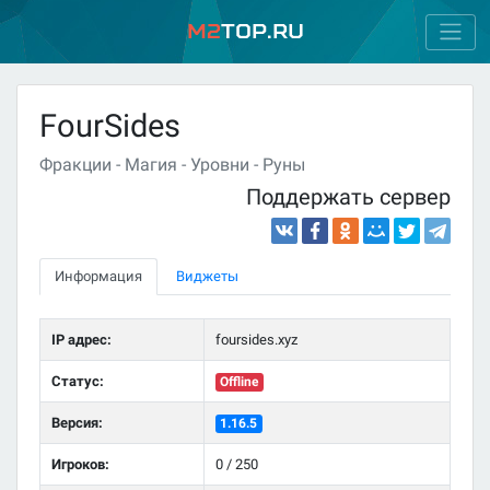
M2
Top.ru
FourSides
Фракции - Магия - Уровни - Руны
Поддержать сервер
Информация
Виджеты
IP адрес:
foursides.xyz
Статус:
Offline
Версия:
1.16.5
Игроков:
0 / 250