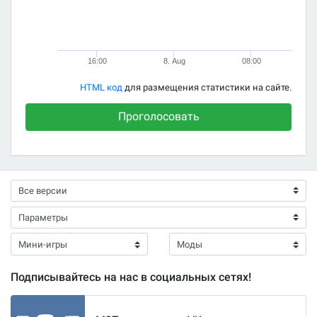
16:00
8. Aug
08:00
HTML код
для размещения статистики на сайте.
Проголосовать
Подписывайтесь на нас в социальных сетях!