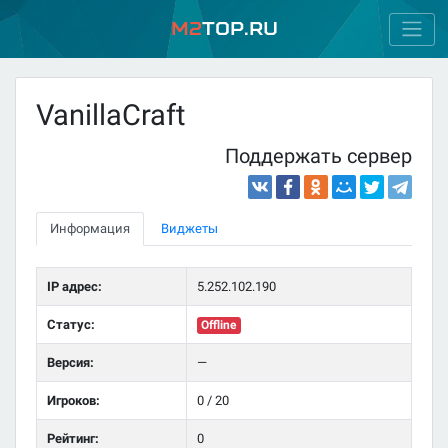
M2
Top.ru
VanillaCraft
Поддержать сервер
Информация
Виджеты
IP адрес:
5.252.102.190
Статус:
Offline
Версия:
—
Игроков:
0 / 20
Рейтинг:
0