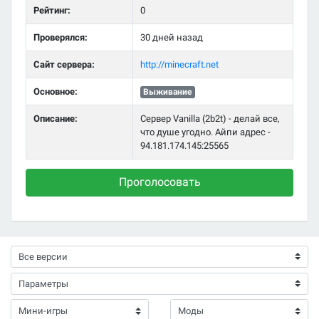
Рейтинг:
0
Проверялся:
30 дней назад
Сайт сервера:
http://minecraft.net
Основное:
Выживание
Описание:
Сервер Vanilla (2b2t) - делай все,
что душе угодно. Айпи адрес -
94.181.174.145:25565
Проголосовать