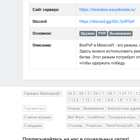
Сайт сервера:
https://zereabox.easydonate.ru/
Discord:
https://discord.gg/6Sc7p3P5xP
Основное:
Оружие
PVP
Выживание
Описание:
BoxPvP в Minecraft - это режим
Здесь можно использовать раз
битве. Этот режим потребует о
чтобы одержать победу.
Сервера Майнкрафт
26.2
26.1.2
26.1.1
26.1
1.21.11
1.
1.12.2
1.12
1.10
1.8.8
1.8
1.7.10
Параметры
Новые
Выживание
Бесплатная адми
С мини играми
Bed Wars
Скайблок
Голодные игры
С модами
Сталкер
Pixelmon
TerraFirmaCraft
З
Подписывайтесь на нас в социальных сетях!