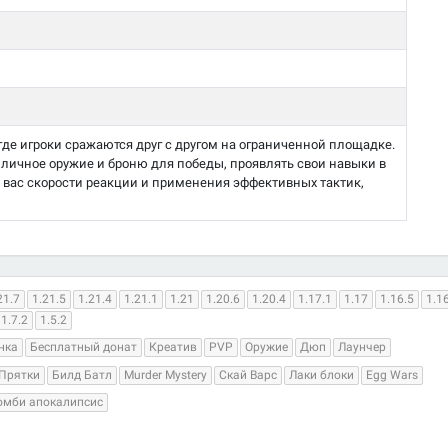
, где игроки сражаются друг с другом на ограниченной площадке.
личное оружие и броню для победы, проявлять свои навыки в
т вас скорости реакции и применения эффективных тактик,
21.7
1.21.5
1.21.4
1.21.1
1.21
1.20.6
1.20.4
1.17.1
1.17
1.16.5
1.1
1.7.2
1.5.2
нка
Бесплатный донат
Креатив
PVP
Оружие
Дюп
Лаунчер
Прятки
Билд Батл
Murder Mystery
Скай Варс
Лаки блоки
Egg Wars
омби апокалипсис